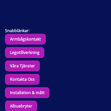
Snabblänkar:
Armbågskontakt
Legotillverkning
Våra Tjänster
Kontakta Oss
Installation & mått
Albuebryter